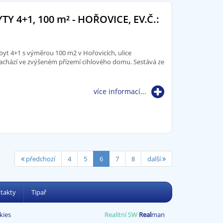
TY 4+1, 100
m²
- HOŘOVICE, EV.Č.:
yt 4+1 s výměrou 100 m2 v Hořovicích, ulice
chází ve zvýšeném přízemí cihlového domu. Sestává ze
více informací...
předchozí
4
5
6
7
8
další
takty
Tipař
kies
Realitní SW
Real
man