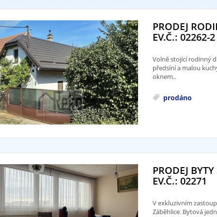
PRODEJ RODI
EV.Č.: 02262-2
Volně stojící rodinný
předsíní a malou kuch
oknem..
prodáno
PRODEJ BYTY 
EV.Č.: 02271
V exkluzivním zastoupe
Záběhlice. Bytová jedn