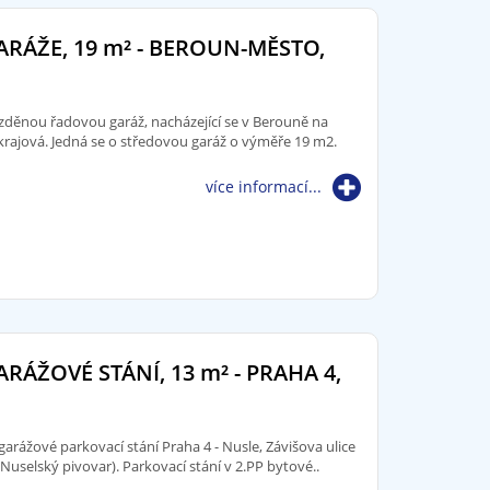
RÁŽE, 19
m²
- BEROUN-MĚSTO,
děnou řadovou garáž, nacházející se v Berouně na
 Okrajová. Jedná se o středovou garáž o výměře 19 m2.
více informací...
RÁŽOVÉ STÁNÍ, 13
m²
- PRAHA 4,
rážové parkovací stání Praha 4 - Nusle, Závišova ulice
Nuselský pivovar). Parkovací stání v 2.PP bytové..