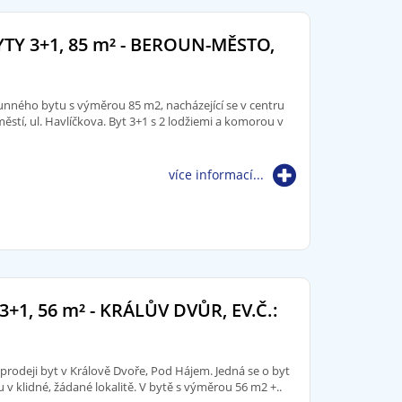
TY 3+1, 85
m²
- BEROUN-MĚSTO,
nného bytu s výměrou 85 m2, nacházející se v centru
stí, ul. Havlíčkova. Byt 3+1 s 2 lodžiemi a komorou v
více informací...
3+1, 56
m²
- KRÁLŮV DVŮR, EV.Č.:
prodeji byt v Králově Dvoře, Pod Hájem. Jedná se o byt
v klidné, žádané lokalitě. V bytě s výměrou 56 m2 +..