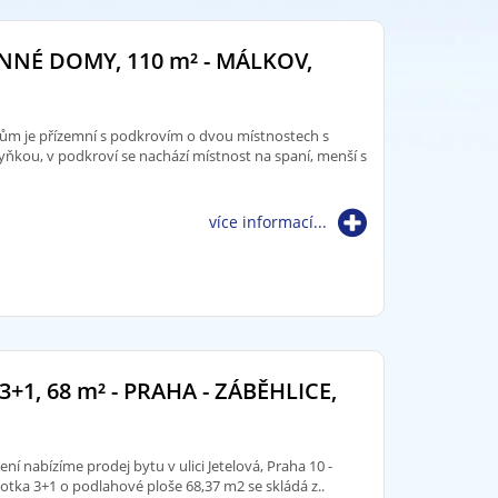
NNÉ DOMY, 110
m²
- MÁLKOV,
 dům je přízemní s podkrovím o dvou místnostech s
yňkou, v podkroví se nachází místnost na spaní, menší s
více informací...
3+1, 68
m²
- PRAHA - ZÁBĚHLICE,
ní nabízíme prodej bytu v ulici Jetelová, Praha 10 -
otka 3+1 o podlahové ploše 68,37 m2 se skládá z..