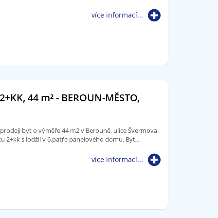
více informací...
2+KK, 44
m²
- BEROUN-MĚSTO,
 prodeji byt o výměře 44 m2 v Berouně, ulice Švermova.
ku 2+kk s lodžií v 6.patře panelového domu. Byt,..
více informací...