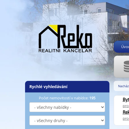
Úvo
Rychlé vyhledávání
Nachází
Počet nemovitostí v nabídce:
195
By
pro
Rek
pro