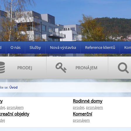
d
O nás
Služby
Nová výstavba
Reference klientů
Kon
PRODEJ
PRONÁJEM
te se:
Úvod
ty
Rodinné domy
dej
,
pronájem
prodej
,
pronájem
reační objekty
Komerční
dej
pronájem