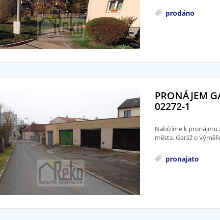
prodáno
PRONÁJEM GA
02272-1
Nabízíme k pronájmu 
města. Garáž o výměře 
pronajato