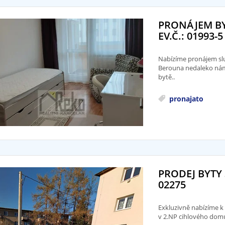
PRONÁJEM BY
EV.Č.: 01993-5
Nabízíme pronájem slu
Berouna nedaleko námě
bytě..
pronajato
PRODEJ BYTY 
02275
Exkluzivně nabízíme k 
v 2.NP cihlového domu 