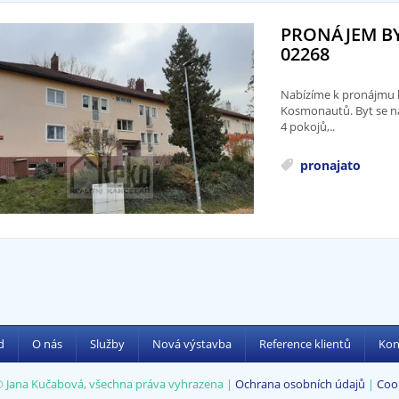
PRONÁJEM BY
02268
Nabízíme k pronájmu b
Kosmonautů. Byt se na
4 pokojů,..
pronajato
d
O nás
Služby
Nová výstavba
Reference klientů
Kon
© Jana Kučabová, všechna práva vyhrazena |
Ochrana osobních údajů
|
Coo