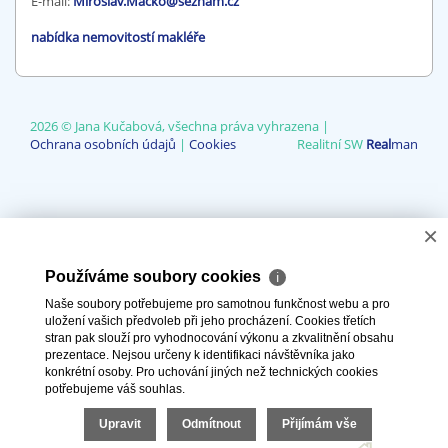
E-mail:
Miroslav.Macko@seznam.cz
nabídka nemovitostí makléře
2026 © Jana Kučabová, všechna práva vyhrazena |
Ochrana osobních údajů
|
Cookies
Realitní SW
Real
man
×
Používáme soubory cookies
ℹ
Naše soubory potřebujeme pro samotnou funkčnost webu a pro
uložení vašich předvoleb při jeho procházení. Cookies třetích
stran pak slouží pro vyhodnocování výkonu a zkvalitnění obsahu
prezentace. Nejsou určeny k identifikaci návštěvníka jako
konkrétní osoby. Pro uchování jiných než technických cookies
potřebujeme váš souhlas.
Upravit
Odmítnout
Přijímám vše