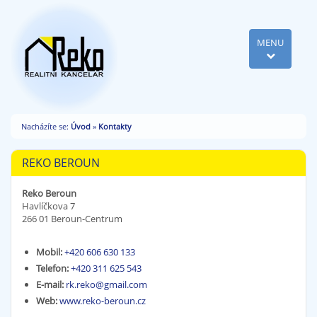
MENU
Nacházíte se:
Úvod
»
Kontakty
REKO BEROUN
Reko Beroun
Havlíčkova 7
266 01 Beroun-Centrum
Mobil:
+420 606 630 133
Telefon:
+420 311 625 543
E-mail:
rk.reko@gmail.com
Web:
www.reko-beroun.cz