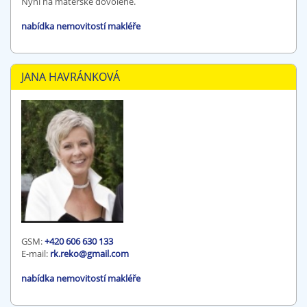
Nyní na mateřské dovolené.
nabídka nemovitostí makléře
JANA HAVRÁNKOVÁ
GSM:
+420 606 630 133
E-mail:
rk.reko@gmail.com
nabídka nemovitostí makléře