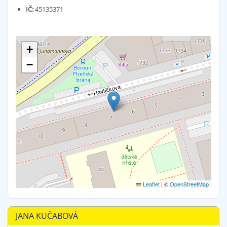
IČ:
45135371
+
−
Leaflet
|
©
OpenStreetMap
JANA KUČABOVÁ