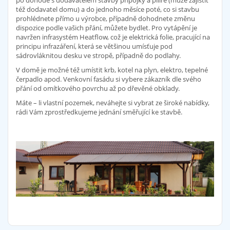
po dohodě s dodavatelem stavby přípojky a pilíře (může zajistit
též dodavatel domu) a do jednoho měsíce poté, co si stavbu
prohlédnete přímo u výrobce, případně dohodnete změnu
dispozice podle vašich přání, můžete bydlet. Pro vytápění je
navržen infrasystém Heatflow, což je elektrická folie, pracující na
principu infrazáření, která se většinou umísťuje pod
sádrovláknitou desku ve stropě, případně do podlahy.
V domě je možné též umístit krb, kotel na plyn, elektro, tepelné
čerpadlo apod. Venkovní fasádu si vybere zákazník dle svého
přání od omítkového povrchu až po dřevěné obklady.
Máte – li vlastní pozemek, neváhejte si vybrat ze široké nabídky,
rádi Vám zprostředkujeme jednání směřující ke stavbě.