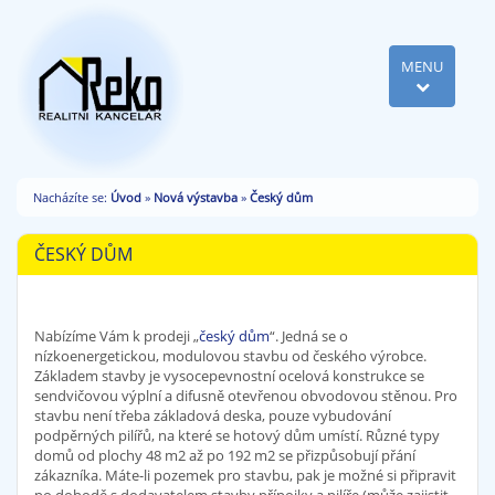
MENU
Nacházíte se:
Úvod
»
Nová výstavba
»
Český dům
ČESKÝ DŮM
Nabízíme Vám k prodeji „
český dům
“. Jedná se o
nízkoenergetickou, modulovou stavbu od českého výrobce.
Základem stavby je vysocepevnostní ocelová konstrukce se
sendvičovou výplní a difusně otevřenou obvodovou stěnou. Pro
stavbu není třeba základová deska, pouze vybudování
podpěrných pilířů, na které se hotový dům umístí. Různé typy
domů od plochy 48 m2 až po 192 m2 se přizpůsobují přání
zákazníka. Máte-li pozemek pro stavbu, pak je možné si připravit