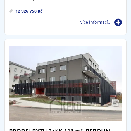
12 926 750 Kč
více informací...
PRODEJ BYTU 3+KK 116
m²
, BEROUN-