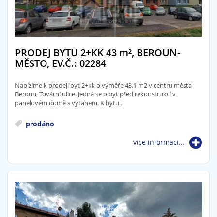
PRODEJ BYTU 2+KK 43
m²
, BEROUN-
MĚSTO, EV.Č.: 02284
Nabízíme k prodeji byt 2+kk o výměře 43,1 m2 v centru města
Beroun, Tovární ulice. Jedná se o byt před rekonstrukcí v
panelovém domě s výtahem. K bytu..
prodáno
více informací...