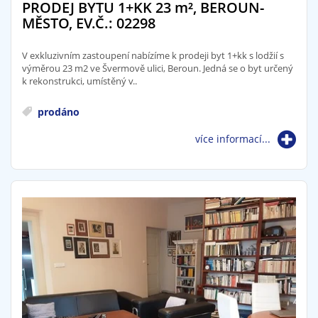
PRODEJ BYTU 1+KK 23
m²
, BEROUN-
MĚSTO, EV.Č.: 02298
V exkluzivním zastoupení nabízíme k prodeji byt 1+kk s lodžií s
výměrou 23 m2 ve Švermově ulici, Beroun. Jedná se o byt určený
k rekonstrukci, umístěný v..
prodáno
více informací...