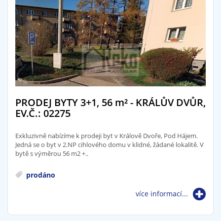
PRODEJ BYTY 3+1, 56
m²
- KRÁLŮV DVŮR,
EV.Č.: 02275
Exkluzivně nabízíme k prodeji byt v Králově Dvoře, Pod Hájem.
Jedná se o byt v 2.NP cihlového domu v klidné, žádané lokalitě. V
bytě s výměrou 56 m2 +..
prodáno
více informací...