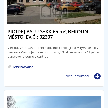
PRODEJ BYTU 3+KK 65
m²
, BEROUN-
MĚSTO, EV.Č.: 02307
V exkluzivním zastoupení nabízíme k prodeji byt v Tyršově ulici,
Beroun - Město. Jedná se o slunný byt 3+kk se šatnou v 11.patře
panelového domu v centru..
rezervováno
více informací...