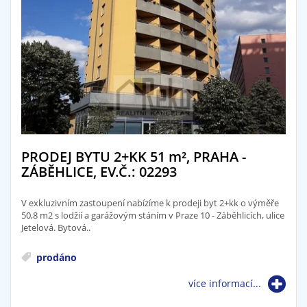
PRODEJ BYTU 2+KK 51
m²
, PRAHA -
ZÁBĚHLICE, EV.Č.: 02293
V exkluzivním zastoupení nabízíme k prodeji byt 2+kk o výměře
50,8 m2 s lodžií a garážovým stáním v Praze 10 - Záběhlicích, ulice
Jetelová. Bytová..
prodáno
více informací...