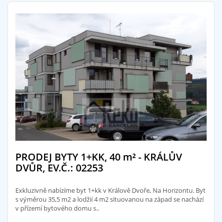
PRODEJ BYTY 1+KK, 40
m²
- KRÁLŮV
DVŮR, EV.Č.: 02253
Exkluzivně nabízíme byt 1+kk v Králově Dvoře, Na Horizontu. Byt
s výměrou 35,5 m2 a lodžií 4 m2 situovanou na západ se nachází
v přízemí bytového domu s..