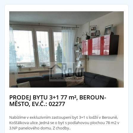
PRODEJ BYTU 3+1 77
m²
, BEROUN-
MĚSTO, EV.Č.: 02277
Nabízíme v exkluzivním zastoupení byt 3+1 s lodžií v Berouně,
Košťálkova ulice. Jedná se o byt s podlahovou plochou 78 m2 v
3.NP panelového domu. Z chodby..