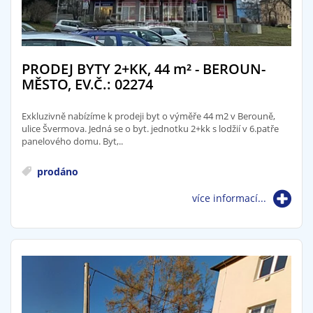
PRODEJ BYTY 2+KK, 44
m²
- BEROUN-
MĚSTO, EV.Č.: 02274
Exkluzivně nabízíme k prodeji byt o výměře 44 m2 v Berouně,
ulice Švermova. Jedná se o byt. jednotku 2+kk s lodžií v 6.patře
panelového domu. Byt,..
prodáno
více informací...