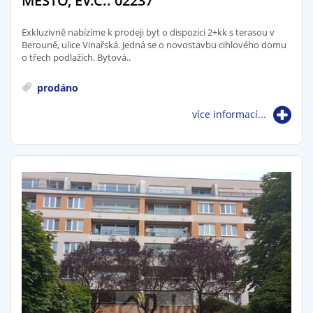
MĚSTO, EV.Č.: 02237
Exkluzivně nabízíme k prodeji byt o dispozici 2+kk s terasou v
Berouně, ulice Vinařská. Jedná se o novostavbu cihlového domu
o třech podlažích. Bytová..
prodáno
více informací...