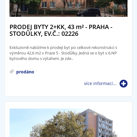
PRODEJ BYTY 2+KK, 43
m²
- PRAHA -
STODŮLKY, EV.Č.: 02226
Exkluzivně nabízíme k prodeji byt po celkové rekonstrukci s
výměrou 42,6 m2 v Praze 5 - Stodůlky. Jedná se o byt v 6.NP
bytového domu s výtahem. Je zde..
prodáno
více informací...