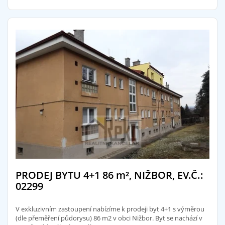
PRODEJ BYTU 4+1 86
m²
, NIŽBOR, EV.Č.:
02299
V exkluzivním zastoupení nabízíme k prodeji byt 4+1 s výměrou
(dle přeměření půdorysu) 86 m2 v obci Nižbor. Byt se nachází v