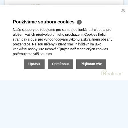
×
Používáme soubory cookies
ℹ
Naše soubory potřebujeme pro samotnou funkčnost webu a pro
uložení vašich předvoleb při jeho procházení. Cookies třetích
stran pak slouží pro vyhodnocování výkonu a zkvalitnění obsahu
prezentace. Nejsou určeny k identifikaci návštěvníka jako
konkrétní osoby. Pro uchování jiných než technických cookies
potřebujeme váš souhlas.
Upravit
Odmítnout
Přijímám vše
PRODEJ BYTY 2+1, 54
m²
- BEROUN-
MĚSTO, EV.Č.: 02227-1
Exkluzivně nabízíme prodej bytu 2+1 v Berouně, Třída Míru.
Jedná se o panelový byt s výměrou 54 m2 v 2.NP s výtahem. Byt
jed vhodný k rekonstrukci, pouze..