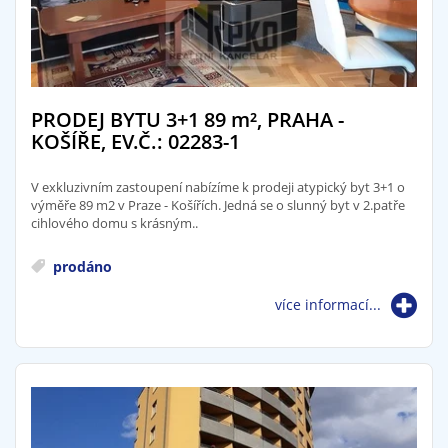
PRODEJ BYTU 3+1 89
m²
, PRAHA -
KOŠÍŘE, EV.Č.: 02283-1
V exkluzivním zastoupení nabízíme k prodeji atypický byt 3+1 o
výměře 89 m2 v Praze - Košířích. Jedná se o slunný byt v 2.patře
cihlového domu s krásným..
prodáno
více informací...