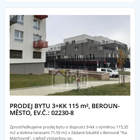
PRODEJ BYTU 3+KK 115
m²
, BEROUN-
MĚSTO, EV.Č.: 02230-8
Zprostředkujeme prodej bytu o dispozici 3+kk s výměrou 115,35
m2 a dvěma terasami 71,50 m2 v žádané lokalitě v Berouně "Na
Máchovně", s jehož výstavbou se..