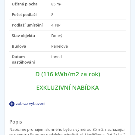
Užitná plocha
85 m²
Počet podlaží
8
Podlaží umístění
4. NP
Stav objektu
Dobrý
Budova
Panelová
Datum
Ihned
nastěhování
D (116 kWh/m2 za rok)
EXKLUZIVNÍ NABÍDKA
zobraz vybavení
Popis
Nabízíme pronájem slunného bytu s výměrou 85 m2, nacházející
se v centru Berouna nedaleko náměstí, ul. Havlíčkova. Byt 3+1 s 2