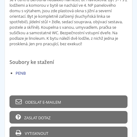
lodžiemi a komorou v bytě se nachází ve 4. NP panelového
domu s výtahem, jsou zde plastová okna s jižní a severní
orientací. Byt je kompletně zařízený (kuchyňská linka se
spotřebiči, jídelní stůl + židle, sedací souprava, obývací sestava,
postele a skříně). Koupelna s vanou, umyvadlem, pračka se
sušičkou a samostatné WC. Bezpečnostní vstupní dveře. Na
podlaze je linoleum. K bytu náleží dvě lodžie, z nichž jedna je
prosklená. Jen pro pracující, bez exekucí!
Soubory ke stažení
PENB
ODESLAT E-MAILEM
ZASLAT DOTAZ
VYTISKNOUT