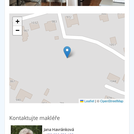
+
−
Leaflet
|
©
OpenStreetMap
Kontaktujte makléře
Jana Havránková