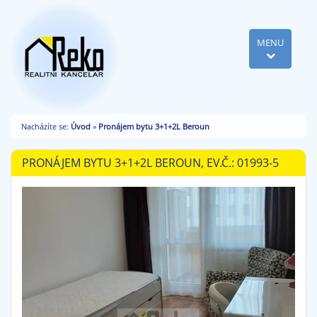
MENU
Nacházíte se:
Úvod
»
Pronájem bytu 3+1+2L Beroun
PRONÁJEM BYTU 3+1+2L BEROUN, EV.Č.: 01993-5