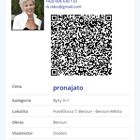
+420 606 630 133
rk.reko@gmail.com
Cena
pronajato
Kategorie
Byty 3+1
Lokalita
Havlíčkova 7, Beroun - Beroun-Město
Okres
Beroun
Vlastnictví
Osobní