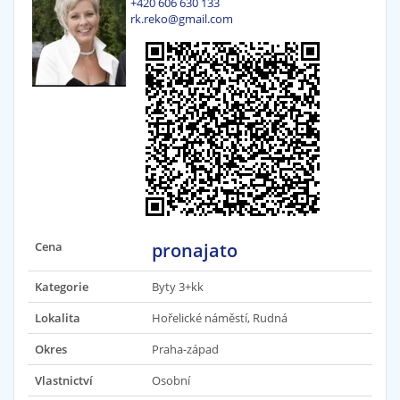
+420 606 630 133
rk.reko@gmail.com
Cena
pronajato
Kategorie
Byty 3+kk
Lokalita
Hořelické náměstí, Rudná
Okres
Praha-západ
Vlastnictví
Osobní