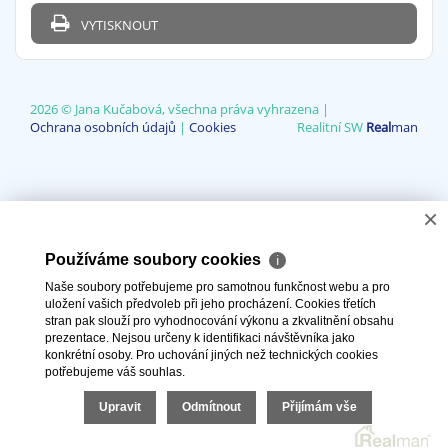
VYTISKNOUT
2026 © Jana Kučabová, všechna práva vyhrazena |
Ochrana osobních údajů
|
Cookies
Realitní SW
Real
man
×
Používáme soubory cookies
ℹ
Naše soubory potřebujeme pro samotnou funkčnost webu a pro
uložení vašich předvoleb při jeho procházení. Cookies třetích
stran pak slouží pro vyhodnocování výkonu a zkvalitnění obsahu
prezentace. Nejsou určeny k identifikaci návštěvníka jako
konkrétní osoby. Pro uchování jiných než technických cookies
potřebujeme váš souhlas.
Upravit
Odmítnout
Přijímám vše