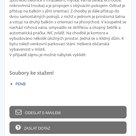
mikrovlnná trouba) a je propojen s obývacím pokojem. Odtud je
přístup na balkón s jižní orientací. Z chodby je dále přístup do
dvou samostatných pokojů, z nichž v jednom je prostorná šatna
a vstup na druhý balkón s orientací na jihovýchod. V koupelně se
nachází rohová vana, umyvadlo se skříňkou a otopný žebřík a
automatická pračka. WC zvlášť. Na chodbě je komora a
vybudováno několik úložných prostor. Jedná se o klidný dům. K
bytu náleží venkovní parkovací stání. Veškerá občanská
vybavenost v místě.
V případě zájmu je možné nábytek vyklidit.
Soubory ke stažení
PENB
ODESLAT E-MAILEM
ZASLAT DOTAZ