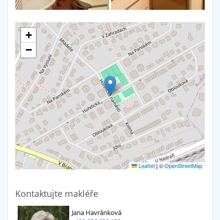
+
−
Leaflet
|
©
OpenStreetMap
Kontaktujte makléře
Jana Havránková