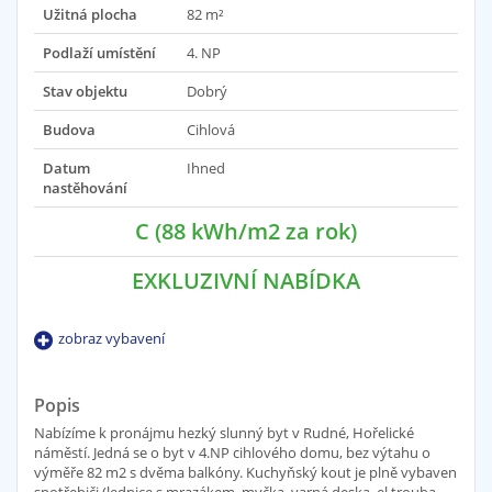
Užitná plocha
82 m²
Podlaží umístění
4. NP
Stav objektu
Dobrý
Budova
Cihlová
Datum
Ihned
nastěhování
C (88 kWh/m2 za rok)
EXKLUZIVNÍ NABÍDKA
zobraz vybavení
Popis
Nabízíme k pronájmu hezký slunný byt v Rudné, Hořelické
náměstí. Jedná se o byt v 4.NP cihlového domu, bez výtahu o
výměře 82 m2 s dvěma balkóny. Kuchyňský kout je plně vybaven
spotřebiči (lednice s mrazákem, myčka, varná deska, el.trouba,