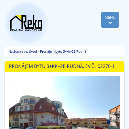
MENU
Nacházíte se:
Úvod
»
Pronájem bytu 3+kk+2B Rudná
PRONÁJEM BYTU 3+KK+2B RUDNÁ, EV.Č.: 02270-1