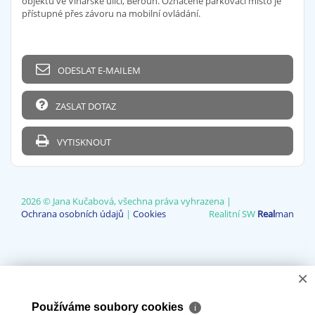
objektu ve Vinařské ulici, Beroun. Označené parkovací místo je
přístupné přes závoru na mobilní ovládání.
ODESLAT E-MAILEM
ZASLAT DOTAZ
VYTISKNOUT
2026 © Jana Kučabová, všechna práva vyhrazena |
Ochrana osobních údajů
|
Cookies
Realitní SW
Real
man
×
Používáme soubory cookies
ℹ