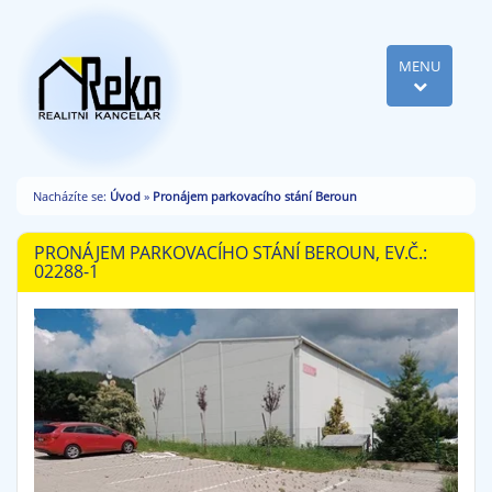
MENU
Nacházíte se:
Úvod
»
Pronájem parkovacího stání Beroun
PRONÁJEM PARKOVACÍHO STÁNÍ BEROUN, EV.Č.:
02288-1