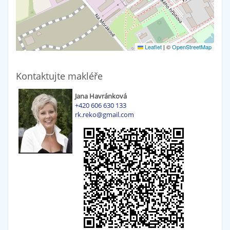
Leaflet
|
©
OpenStreetMap
Kontaktujte makléře
Jana Havránková
+420 606 630 133
rk.reko@gmail.com