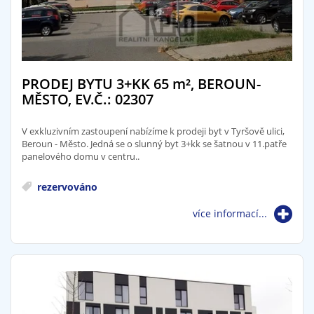
PRODEJ BYTU 3+KK 65
m²
, BEROUN-
MĚSTO, EV.Č.: 02307
V exkluzivním zastoupení nabízíme k prodeji byt v Tyršově ulici,
Beroun - Město. Jedná se o slunný byt 3+kk se šatnou v 11.patře
panelového domu v centru..
rezervováno
více informací...