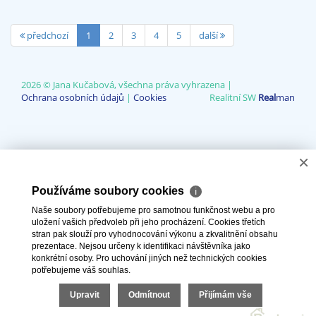
předchozí
1
2
3
4
5
další
2026 © Jana Kučabová, všechna práva vyhrazena |
Ochrana osobních údajů
|
Cookies
Realitní SW
Real
man
×
Používáme soubory cookies
ℹ
Naše soubory potřebujeme pro samotnou funkčnost webu a pro
uložení vašich předvoleb při jeho procházení. Cookies třetích
stran pak slouží pro vyhodnocování výkonu a zkvalitnění obsahu
prezentace. Nejsou určeny k identifikaci návštěvníka jako
konkrétní osoby. Pro uchování jiných než technických cookies
potřebujeme váš souhlas.
Upravit
Odmítnout
Přijímám vše