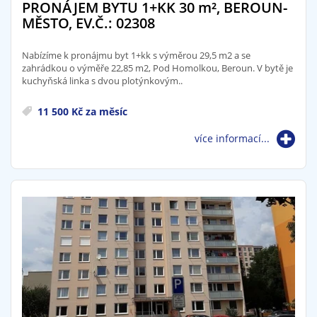
PRONÁJEM BYTU 1+KK 30
m²
, BEROUN-
MĚSTO, EV.Č.: 02308
Nabízíme k pronájmu byt 1+kk s výměrou 29,5 m2 a se
zahrádkou o výměře 22,85 m2, Pod Homolkou, Beroun. V bytě je
kuchyňská linka s dvou plotýnkovým..
11 500 Kč za měsíc
více informací...