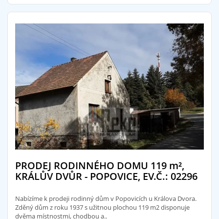
PRODEJ RODINNÉHO DOMU 119
m²
,
KRÁLŮV DVŮR - POPOVICE, EV.Č.: 02296
Nabízíme k prodeji rodinný dům v Popovicích u Králova Dvora.
Zděný dům z roku 1937 s užitnou plochou 119 m2 disponuje
dvěma místnostmi, chodbou a..