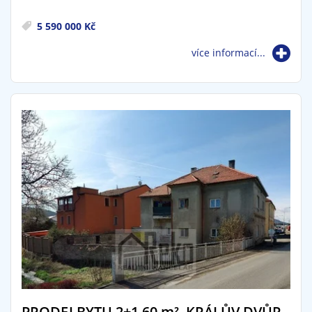
5 590 000 Kč
více informací...
PRODEJ BYTU 2+1 60
m²
, KRÁLŮV DVŮR,