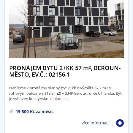
PRONÁJEM BYTU 2+KK 57
m²
, BEROUN-
MĚSTO, EV.Č.: 02156-1
Nabízíme k pronájmu slunný byt 2+kk o výměře 57,2 m2 s
rohovým balkonem (18,8 m2) v 3.NP Beroun, ulice Cihlářská. Byt
je vybaven kuchyňskou linkou se..
19 500 Kč za měsíc
více informací...