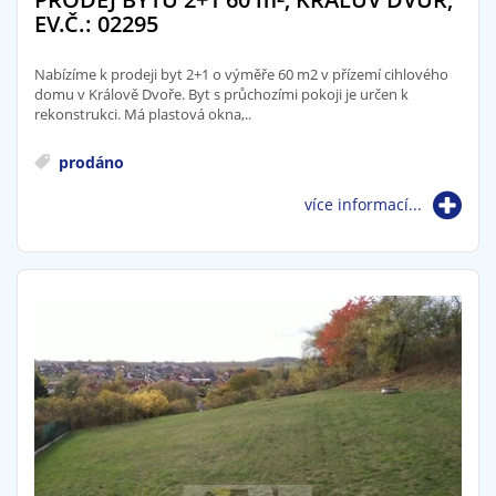
EV.Č.: 02295
Nabízíme k prodeji byt 2+1 o výměře 60 m2 v přízemí cihlového
domu v Králově Dvoře. Byt s průchozími pokoji je určen k
rekonstrukci. Má plastová okna,..
prodáno
více informací...