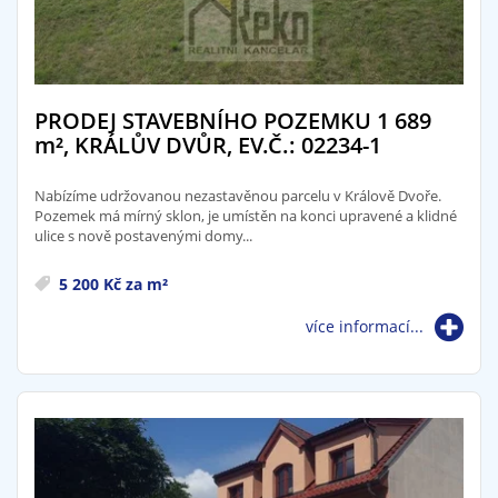
PRODEJ STAVEBNÍHO POZEMKU 1 689
m²
, KRÁLŮV DVŮR, EV.Č.: 02234-1
Nabízíme udržovanou nezastavěnou parcelu v Králově Dvoře.
Pozemek má mírný sklon, je umístěn na konci upravené a klidné
ulice s nově postavenými domy...
5 200 Kč za m²
více informací...