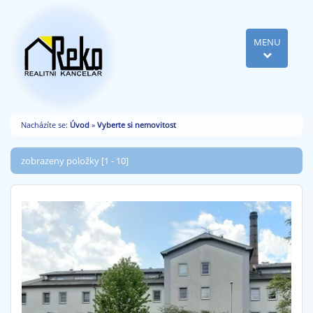
MENU
Nacházíte se:
Úvod
»
Vyberte si nemovitost
zobrazeny položky [1 - 10]