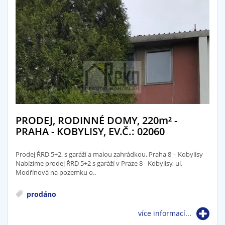
PRODEJ, RODINNÉ DOMY, 220
m²
-
PRAHA - KOBYLISY, EV.Č.: 02060
Prodej ŘRD 5+2, s garáží a malou zahrádkou, Praha 8 – Kobylisy
Nabízíme prodej ŘRD 5+2 s garáží v Praze 8 - Kobylisy, ul.
Modřínová na pozemku o..
prodáno
více informací...