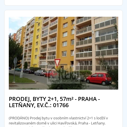
PRODEJ, BYTY 2+1, 57
m²
- PRAHA -
LETŇANY, EV.Č.: 01766
(PRODÁNO) Prodej bytu v osobním vlastnictví 2+1 s lodžií v
revitalizovaném domě v ulici Havířovská, Praha - Letňany.